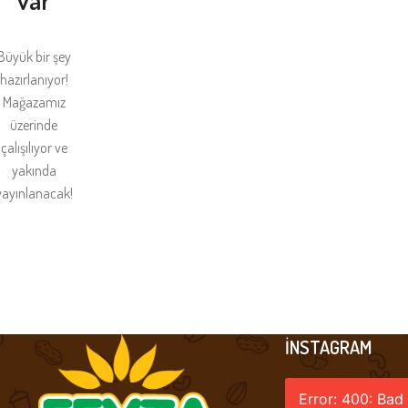
var
Büyük bir şey
hazırlanıyor!
Mağazamız
üzerinde
çalışılıyor ve
yakında
yayınlanacak!
İNSTAGRAM
Error: 400: Bad