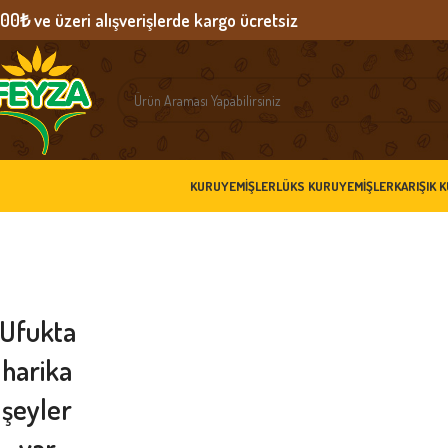
00₺ ve üzeri alışverişlerde kargo ücretsiz
KURUYEMIŞLER
LÜKS KURUYEMIŞLER
KARIŞIK 
Ufukta
harika
şeyler