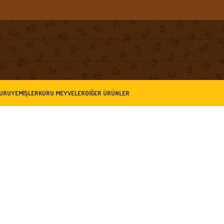
KURUYEMIŞLER
KURU MEYVELER
DIĞER ÜRÜNLER