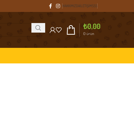
HAKKIMIZDA
İLETIŞIM
SSS
₺
0,00
0
ürün