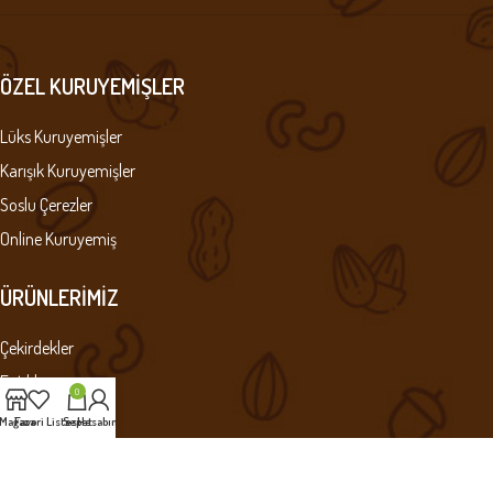
ÖZEL KURUYEMIŞLER
Lüks Kuruyemişler
Karışık Kuruyemişler
Soslu Çerezler
Online Kuruyemiş
ÜRÜNLERIMIZ
Çekirdekler
Fıstıklar
0
Leblebiler
Mağaza
Favori Listesi
Sepet
Hesabım
Çiğ Kuruyemişler
Kuru Meyveler