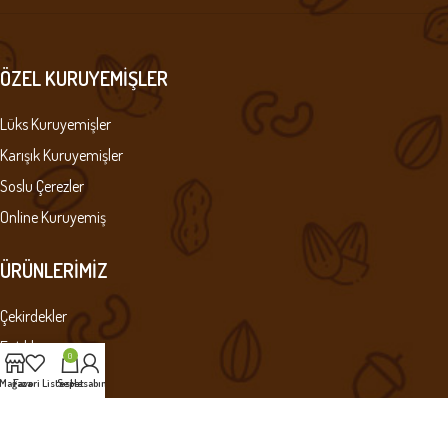
ÖZEL KURUYEMIŞLER
Lüks Kuruyemişler
Karışık Kuruyemişler
Soslu Çerezler
Online Kuruyemiş
ÜRÜNLERIMIZ
Çekirdekler
Fıstıklar
0
Leblebiler
Mağaza
Favori Listesi
Sepet
Hesabım
Çiğ Kuruyemişler
Kuru Meyveler