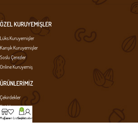
ÖZEL KURUYEMIŞLER
Lüks Kuruyemişler
Karışık Kuruyemişler
Soslu Çerezler
Online Kuruyemiş
ÜRÜNLERIMIZ
Çekirdekler
Fıstıklar
0
Leblebiler
Mağaza
Favori Listesi
Sepet
Hesabım
Çiğ Kuruyemişler
Kuru Meyveler