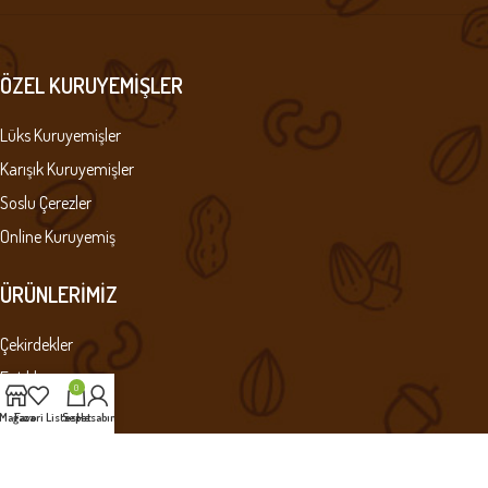
ÖZEL KURUYEMIŞLER
Lüks Kuruyemişler
Karışık Kuruyemişler
Soslu Çerezler
Online Kuruyemiş
ÜRÜNLERIMIZ
Çekirdekler
Fıstıklar
0
Leblebiler
Mağaza
Favori Listesi
Sepet
Hesabım
Çiğ Kuruyemişler
Kuru Meyveler